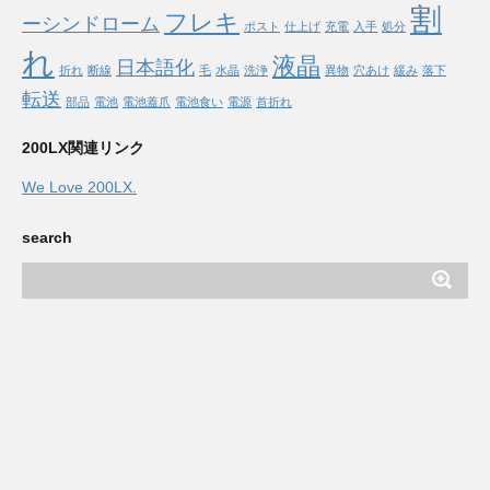
割
フレキ
ーシンドローム
ポスト
仕上げ
充電
入手
処分
れ
液晶
日本語化
折れ
断線
毛
水晶
洗浄
異物
穴あけ
緩み
落下
転送
部品
電池
電池蓋爪
電池食い
電源
首折れ
200LX関連リンク
We Love 200LX.
search