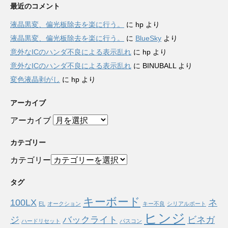
最近のコメント
液晶黒変、偏光板除去を楽に行う。
に
hp
より
液晶黒変、偏光板除去を楽に行う。
に
BlueSky
より
意外なICのハンダ不良による表示乱れ
に
hp
より
意外なICのハンダ不良による表示乱れ
に
BINUBALL
より
変色液晶剥がし
に
hp
より
アーカイブ
アーカイブ
カテゴリー
カテゴリー
タグ
キーボード
100LX
ネ
EL
オークション
キー不良
シリアルポート
ヒンジ
ジ
バックライト
ビネガ
ハードリセット
パスコン