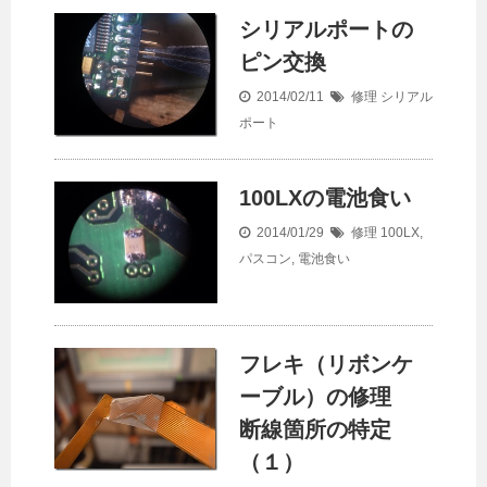
シリアルポートの
ピン交換
2014/02/11
修理
シリアル
ポート
100LXの電池食い
2014/01/29
修理
100LX
,
パスコン
,
電池食い
フレキ（リボンケ
ーブル）の修理
断線箇所の特定
（１）