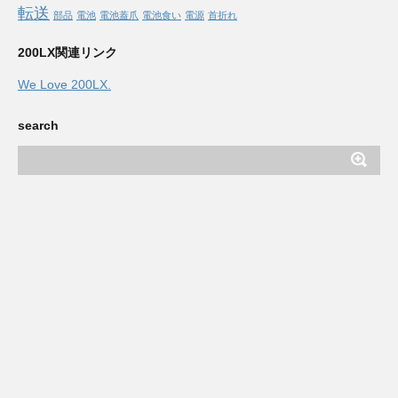
転送
部品
電池
電池蓋爪
電池食い
電源
首折れ
200LX関連リンク
We Love 200LX.
search