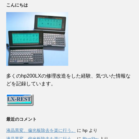
こんにちは
多くのhp200LXの修理改造をした経験、気づいた情報な
どを記録しています。
最近のコメント
液晶黒変、偏光板除去を楽に行う。
に
hp
より
液晶黒変、偏光板除去を楽に行う。
に
BlueSky
より