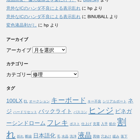
意外なICのハンダ不良による表示乱れ
に
hp
より
意外なICのハンダ不良による表示乱れ
に
BINUBALL
より
変色液晶剥がし
に
hp
より
アーカイブ
アーカイブ
カテゴリー
カテゴリー
タグ
キーボード
100LX
ネ
EL
オークション
キー不良
シリアルポート
ヒンジ
ジ
バックライト
ビネガ
ハードリセット
パスコン
割
フレキ
ーシンドローム
ポスト
仕上げ
充電
入手
処分
れ
液晶
日本語化
折れ
断線
毛
水晶
洗浄
異物
穴あけ
緩み
落下