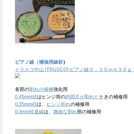
ピアノ線（補強用線材
）
トラスコ中山 (TRUSCO) ピアノ線０．３５ｍｍ３０ｇ T
各部の
割れの補修
強化用
0.45mm径
はヒンジ筒の
内部爪が割れた
ときの補修用
0.35mm径
は、
ヒンジ折れ
の補修用
0.3mm径直線
は、
微細な割れ
部の補修用