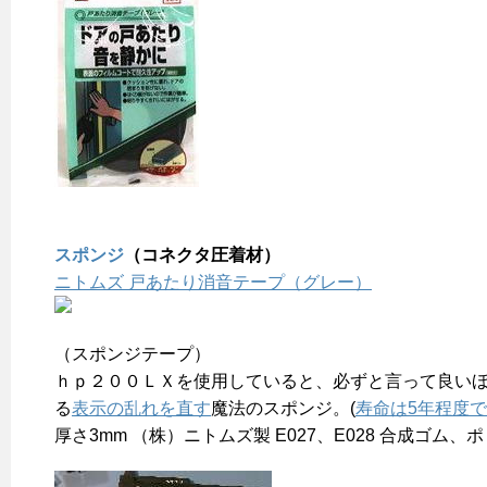
スポンジ
（コネクタ圧着材）
ニトムズ 戸あたり消音テープ（グレー）
（スポンジテープ）
ｈｐ２００ＬＸを使用していると、必ずと言って良い
る
表示の乱れを直す
魔法のスポンジ。(
寿命は5年程度
厚さ3mm （株）ニトムズ製 E027、E028 合成ゴム、