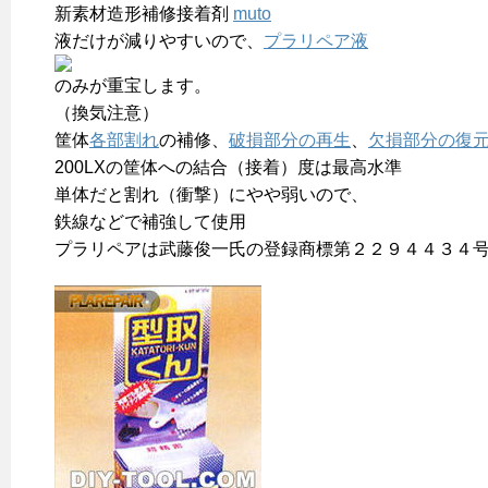
新素材造形補修接着剤
muto
液だけが減りやすいので、
プラリペア液
のみが重宝します。
（換気注意）
筐体
各部割れ
の補修、
破損部分の再生
、
欠損部分の復
200LXの筐体への結合（接着）度は最高水準
単体だと割れ（衝撃）にやや弱いので、
鉄線などで補強して使用
プラリペアは武藤俊一氏の登録商標第２２９４４３４