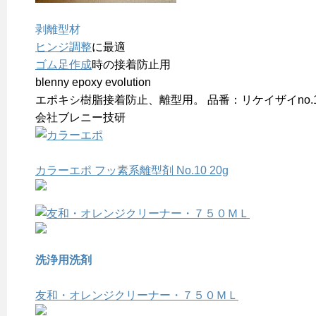
剥離型材
ヒンジ調整
に最適
ゴム足作成
時の接着防止用
blenny epoxy evolution
エポキシ樹脂接着防止、離型用。 品番：リケイザイno.10
会社ブレニー技研
カラーエポ フッ素系離型剤 No.10 20g
洗浄用洗剤
友和・オレンジクリーナー・７５０ＭＬ