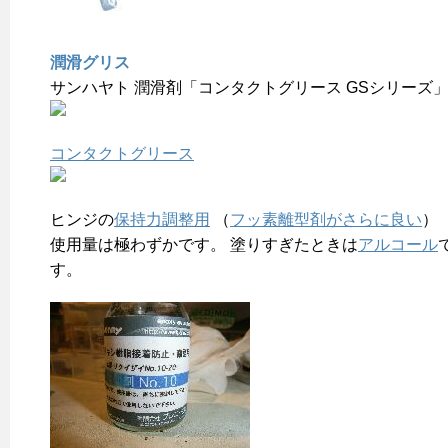
潤滑グリス
サンハヤト 潤滑剤「コンタクトグリース GSシリーズ」G
コンタクトグリース
ヒンジの
保持力調整用
（
フッ素離型剤がさらに良い
）
使用量は極わずかです。 塗りすぎたときは
アルコール
す。