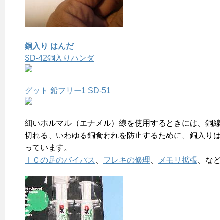
銅入り はんだ
SD-42銅入りハンダ
グット 鉛フリー1 SD-51
細いホルマル（エナメル）線を使用するときには、銅
切れる、いわゆる銅食われを防止するために、銅入り
っています。
ＩＣの足のバイパス
、
フレキの修理
、
メモリ拡張
、な