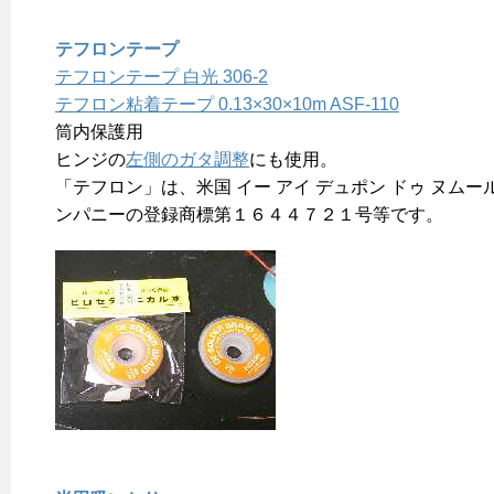
テフロンテープ
テフロンテープ 白光 306-2
テフロン粘着テープ 0.13×30×10m ASF-110
筒内保護用
ヒンジの
左側のガタ調整
にも使用。
「テフロン」は、米国 イー アイ デュポン ドゥ ヌムール
ンパニーの登録商標第１６４４７２１号等です。