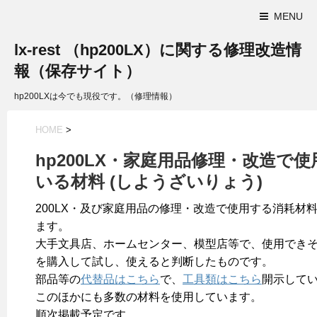
MENU
lx-rest （hp200LX）に関する修理改造情
報（保存サイト）
hp200LXは今でも現役です。（修理情報）
HOME
>
hp200LX・家庭用品修理・改造で
いる材料 (しようざいりょう)
200LX・及び家庭用品の修理・改造で使用する消耗材
ます。
大手文具店、ホームセンター、模型店等で、使用でき
を購入して試し、使えると判断したものです。
部品等の
代替品はこちら
で、
工具類はこちら
開示して
このほかにも多数の材料を使用しています。
順次掲載予定です。