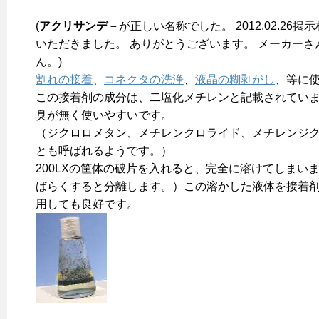
(
アクリサンデ－
が正しい名称でした。 2012.02.26掲
いただきました。 ありがとうございます。 メーカーさ
ん。)
割れの接着
、
コネクタの洗浄
、
液晶の糊剥がし
、等に
この接着剤の成分は、二塩化メチレンと記載されていま
臭が無く使いやすいです。
（ジクロロメタン、メチレンクロライド、メチレンジ
とも呼ばれるようです。）
200LXの筐体の破片を入れると、完全に溶けてしまい
ばらくすると分離します。）この溶かした液体を接着
用しても良好です。