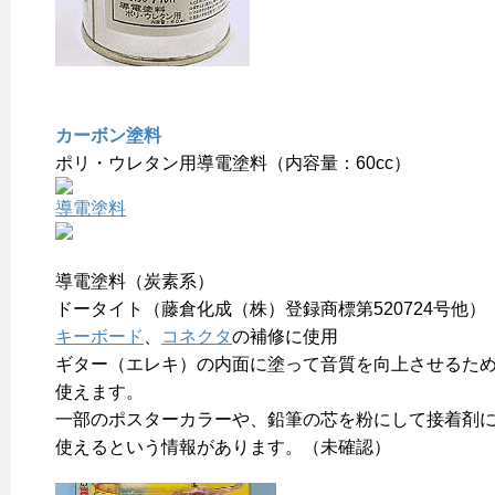
カーボン塗料
ポリ・ウレタン用導電塗料（内容量：60cc）
導電塗料
導電塗料（炭素系）
ドータイト（藤倉化成（株）登録商標第520724号他）
キーボード
、
コネクタ
の補修に使用
ギター（エレキ）の内面に塗って音質を向上させるた
使えます。
一部のポスターカラーや、鉛筆の芯を粉にして接着剤
使えるという情報があります。（未確認）