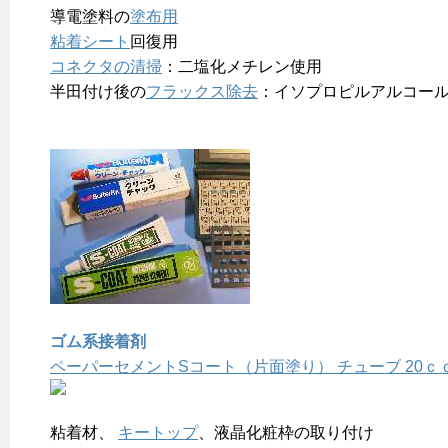
導電塗料の
塗布用
粘着シート
回復用
コネクタの清掃
：二塩化メチレン使用
半田付け後の
フラックス除去
：イソプロピルアルコー
ゴム系接着剤
ペーパーセメントSコート（片面塗り） チューブ 20ｃ
粘着材、
キートップ
、液晶化粧枠の取り付け