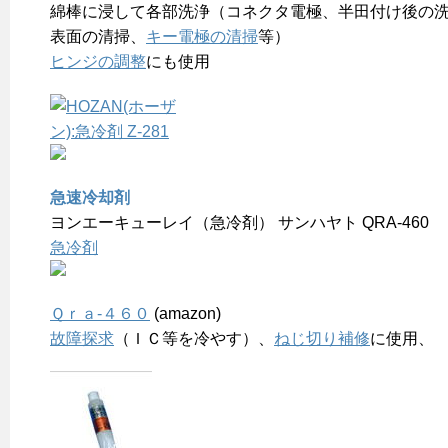
綿棒に浸して各部洗浄（コネクタ電極、半田付け後の
表面の清掃、
キー電極の清掃
等）
ヒンジの調整
にも使用
急速冷却剤
ヨンエーキューレイ（急冷剤） サンハヤト QRA-460
急冷剤
Ｑｒａ-４６０
(amazon)
故障探求
（ＩＣ等を冷やす）、
ねじ切り補修
に使用、