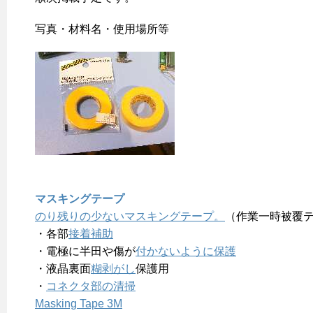
写真・材料名・使用場所等
マスキングテープ
のり残りの少ないマスキングテープ。
（作業一時被覆
・各部
接着補助
・電極に半田や傷が
付かないように保護
・液晶裏面
糊剥がし
保護用
・
コネクタ部の清掃
Masking Tape 3M