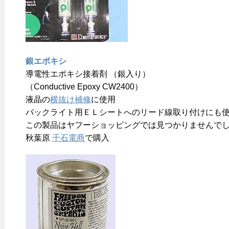
銀エポキシ
導電性エポキシ接着剤 （銀入り）
（Conductive Epoxy CW2400）
液晶の
横抜け補修
に使用
バックライト用ＥＬシートへのリード線取り付けにも
この製品はヤフーショッピングでは見つかりませんで
秋葉原
千石電商
で購入